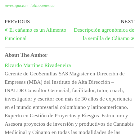
investigación
latinoamerica
Navegación
Previous
N
PREVIOUS
NEXT
Post
Po
El cáñamo es un Alimento
Descripción agronómica de
de
Funcional
la semilla de Cáñamo
entradas
About The Author
Ricardo Martinez Rivadeneira
Gerente de GeoSemillas SAS Magister en Dirección de
Empresas (MBA) del Instituto de Alta Dirección –
INALDE Consultor Gerencial, facilitador, tutor, coach,
investigador y escritor con más de 30 años de experiencia
en el mundo empresarial colombiano y latinoamericano.
Experto en Gestión de Proyectos y Riesgos. Estructura y
Asesora proyectos de inversión y productivos de Cannabis
Medicinal y Cáñamo en todas las modalidades de las