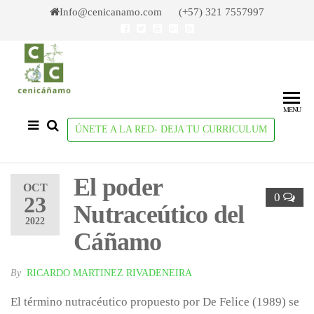
Skip
Info@cenicanamo.com (+57) 321 7557997
to
the
content
Cenicañamo
Centro de
Investigación
del Cañamo
MENU
ÚNETE A LA RED- DEJA TU CURRICULUM
El poder
OCT
0
23
Nutraceútico del
2022
Cáñamo
By
RICARDO MARTINEZ RIVADENEIRA
El término nutracéutico propuesto por De Felice (1989) se