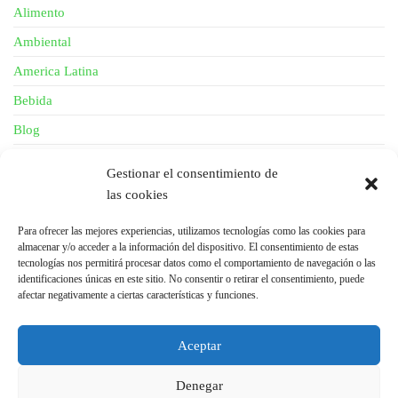
Alimento
Ambiental
America Latina
Bebida
Blog
Descripción
Gestionar el consentimiento de
Fibra
las cookies
General
Para ofrecer las mejores experiencias, utilizamos tecnologías como las cookies para
Gestión
almacenar y/o acceder a la información del dispositivo. El consentimiento de estas
tecnologías nos permitirá procesar datos como el comportamiento de navegación o las
Investigación
identificaciones únicas en este sitio. No consentir o retirar el consentimiento, puede
afectar negativamente a ciertas características y funciones.
News
Piel
Aceptar
Salud
Denegar