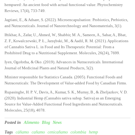
hempseed: An ancient food with actual functional value. Phytochemistry
Reviews, 17(4), 733-749.
Jagtiani, E., & Adsare, S. (2022). Microencapulsation: Probiotics, Prebiotics,
and Nutraceuticals. Journal of Nanotechnology and Nanomaterials, 3(1).
Iftikhar, A., Zafar, U., Ahmed, W., Shabbir, M. A., Sameen, A., Sahar, A., Bhat,
Z. F., Kowalczewski, P. Ł., Jarzębski, M., & Aadil, R. M. (2021). Applications
of Cannabis Sativa L. in Food and Its Therapeutic Potential: From a
Prohibited Drug to a Nutritional Supplement. Molecules, 26(24), 7699.
Iyen, Ogofotha, & Oko. (2019). Advances in Nutraceuticals. International
Journal of Medicinal Plants and Natural Products, 5(2).
Minister responsible for Statistics Canada. (2005). Functional Foods and
Nutraceuticals: The Development of Value-added Food by Canadian Firms.
Rupasinghe, H. P. V., Davis, A., Kumar, S. K., Murray, B., & Zheljazkov, V. D.
(2020). Industrial Hemp (Cannabis sativa subsp. Sativa) as an Emerging
Source for Value-Added Functional Food Ingredients and Nutraceuticals.
Molecules, 25(18), 4078.
Posted in
Alimento
Blog
News
Tags
cáñamo
cañamo
cenicañamo
colombia
hemp