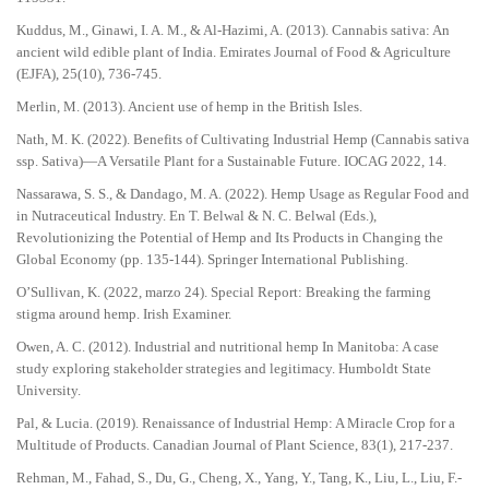
Kuddus, M., Ginawi, I. A. M., & Al-Hazimi, A. (2013). Cannabis sativa: An
ancient wild edible plant of India. Emirates Journal of Food & Agriculture
(EJFA), 25(10), 736-745.
Merlin, M. (2013). Ancient use of hemp in the British Isles.
Nath, M. K. (2022). Benefits of Cultivating Industrial Hemp (Cannabis sativa
ssp. Sativa)—A Versatile Plant for a Sustainable Future. IOCAG 2022, 14.
Nassarawa, S. S., & Dandago, M. A. (2022). Hemp Usage as Regular Food and
in Nutraceutical Industry. En T. Belwal & N. C. Belwal (Eds.),
Revolutionizing the Potential of Hemp and Its Products in Changing the
Global Economy (pp. 135-144). Springer International Publishing.
O’Sullivan, K. (2022, marzo 24). Special Report: Breaking the farming
stigma around hemp. Irish Examiner.
Owen, A. C. (2012). Industrial and nutritional hemp In Manitoba: A case
study exploring stakeholder strategies and legitimacy. Humboldt State
University.
Pal, & Lucia. (2019). Renaissance of Industrial Hemp: A Miracle Crop for a
Multitude of Products. Canadian Journal of Plant Science, 83(1), 217-237.
Rehman, M., Fahad, S., Du, G., Cheng, X., Yang, Y., Tang, K., Liu, L., Liu, F.-