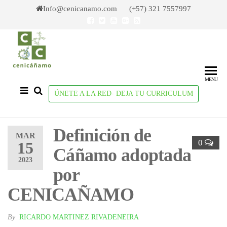
Skip
Info@cenicanamo.com (+57) 321 7557997
to
the
content
Cenicañamo
Centro de
Investigación
del Cañamo
MENU
ÚNETE A LA RED- DEJA TU CURRICULUM
Definición de
MAR
0
15
Cáñamo adoptada
2023
por
CENICAÑAMO
By
RICARDO MARTINEZ RIVADENEIRA