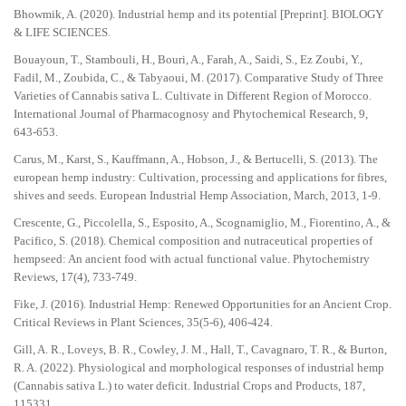
Bhowmik, A. (2020). Industrial hemp and its potential [Preprint]. BIOLOGY
& LIFE SCIENCES.
Bouayoun, T., Stambouli, H., Bouri, A., Farah, A., Saidi, S., Ez Zoubi, Y.,
Fadil, M., Zoubida, C., & Tabyaoui, M. (2017). Comparative Study of Three
Varieties of Cannabis sativa L. Cultivate in Different Region of Morocco.
International Journal of Pharmacognosy and Phytochemical Research, 9,
643-653.
Carus, M., Karst, S., Kauffmann, A., Hobson, J., & Bertucelli, S. (2013). The
european hemp industry: Cultivation, processing and applications for fibres,
shives and seeds. European Industrial Hemp Association, March, 2013, 1-9.
Crescente, G., Piccolella, S., Esposito, A., Scognamiglio, M., Fiorentino, A., &
Pacifico, S. (2018). Chemical composition and nutraceutical properties of
hempseed: An ancient food with actual functional value. Phytochemistry
Reviews, 17(4), 733-749.
Fike, J. (2016). Industrial Hemp: Renewed Opportunities for an Ancient Crop.
Critical Reviews in Plant Sciences, 35(5-6), 406-424.
Gill, A. R., Loveys, B. R., Cowley, J. M., Hall, T., Cavagnaro, T. R., & Burton,
R. A. (2022). Physiological and morphological responses of industrial hemp
(Cannabis sativa L.) to water deficit. Industrial Crops and Products, 187,
115331.