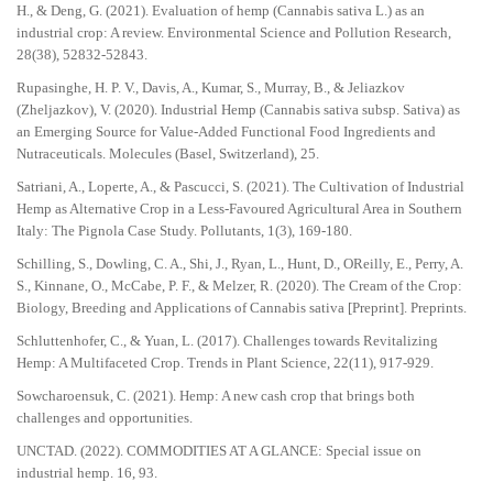
H., & Deng, G. (2021). Evaluation of hemp (Cannabis sativa L.) as an
industrial crop: A review. Environmental Science and Pollution Research,
28(38), 52832-52843.
Rupasinghe, H. P. V., Davis, A., Kumar, S., Murray, B., & Jeliazkov
(Zheljazkov), V. (2020). Industrial Hemp (Cannabis sativa subsp. Sativa) as
an Emerging Source for Value-Added Functional Food Ingredients and
Nutraceuticals. Molecules (Basel, Switzerland), 25.
Satriani, A., Loperte, A., & Pascucci, S. (2021). The Cultivation of Industrial
Hemp as Alternative Crop in a Less-Favoured Agricultural Area in Southern
Italy: The Pignola Case Study. Pollutants, 1(3), 169-180.
Schilling, S., Dowling, C. A., Shi, J., Ryan, L., Hunt, D., OReilly, E., Perry, A.
S., Kinnane, O., McCabe, P. F., & Melzer, R. (2020). The Cream of the Crop:
Biology, Breeding and Applications of Cannabis sativa [Preprint]. Preprints.
Schluttenhofer, C., & Yuan, L. (2017). Challenges towards Revitalizing
Hemp: A Multifaceted Crop. Trends in Plant Science, 22(11), 917-929.
Sowcharoensuk, C. (2021). Hemp: A new cash crop that brings both
challenges and opportunities.
UNCTAD. (2022). COMMODITIES AT A GLANCE: Special issue on
industrial hemp. 16, 93.