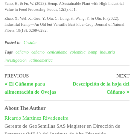
Yano, H., & Fu, W. (2023). Hemp: A Sustainable Plant with High Industrial
Value in Food Processing. Foods, 12(3), 651.
Zhao, X., Wei, X., Guo, Y., Qiu, C., Long, S., Wang, Y., & Qiu, H. (2022).
Industrial Hemp—An Old but Versatile Bast Fiber Crop. Journal of Natural
Fibers, 19(13), 6269-6282.
Posted in
Gestión
Tags
cáñamo
cañamo
cenicañamo
colombia
hemp
industria
investigación
latinoamerica
Navegación
Previous
N
PREVIOUS
NEXT
Post
Po
El Cáñamo para
Descripción de la hoja del
de
alimentación de Ovejas
Cáñamo
entradas
About The Author
Ricardo Martinez Rivadeneira
Gerente de GeoSemillas SAS Magister en Dirección de