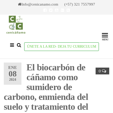
Skip
Info@cenicanamo.com (+57) 321 7557997
to
the
content
Cenicañamo
Centro de
Investigación
del Cañamo
MENU
ÚNETE A LA RED- DEJA TU CURRICULUM
El biocarbón de
ENE
0
08
cáñamo como
2024
sumidero de
carbono, enmienda del
suelo y tratamiento del