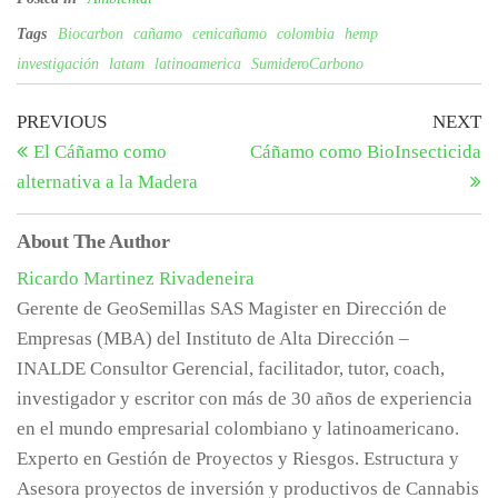
Tags
Biocarbon
cañamo
cenicañamo
colombia
hemp
investigación
latam
latinoamerica
SumideroCarbono
Navegación
Previous
N
PREVIOUS
NEXT
Post
Po
El Cáñamo como
Cáñamo como BioInsecticida
de
alternativa a la Madera
entradas
About The Author
Ricardo Martinez Rivadeneira
Gerente de GeoSemillas SAS Magister en Dirección de
Empresas (MBA) del Instituto de Alta Dirección –
INALDE Consultor Gerencial, facilitador, tutor, coach,
investigador y escritor con más de 30 años de experiencia
en el mundo empresarial colombiano y latinoamericano.
Experto en Gestión de Proyectos y Riesgos. Estructura y
Asesora proyectos de inversión y productivos de Cannabis