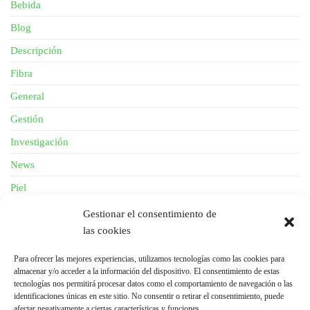
Bebida
Blog
Descripción
Fibra
General
Gestión
Investigación
News
Piel
Salud
Gestionar el consentimiento de
las cookies
META
Para ofrecer las mejores experiencias, utilizamos tecnologías como las cookies para
almacenar y/o acceder a la información del dispositivo. El consentimiento de estas
Acceder
tecnologías nos permitirá procesar datos como el comportamiento de navegación o las
identificaciones únicas en este sitio. No consentir o retirar el consentimiento, puede
Feed de entradas
afectar negativamente a ciertas características y funciones.