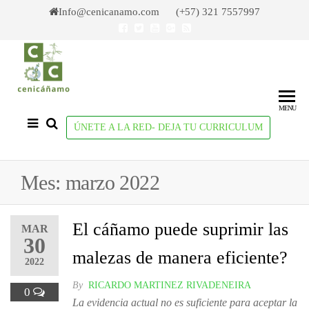
Skip
Info@cenicanamo.com (+57) 321 7557997
to
the
content
Cenicañamo
Centro de
Investigación
del Cañamo
MENU
ÚNETE A LA RED- DEJA TU CURRICULUM
Mes:
marzo 2022
El cáñamo puede suprimir las
MAR
30
malezas de manera eficiente?
2022
By
RICARDO MARTINEZ RIVADENEIRA
0
La evidencia actual no es suficiente para aceptar la