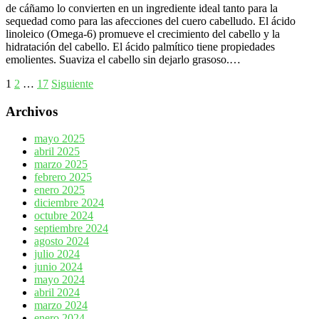
de cáñamo lo convierten en un ingrediente ideal tanto para la
sequedad como para las afecciones del cuero cabelludo. El ácido
linoleico (Omega-6) promueve el crecimiento del cabello y la
hidratación del cabello. El ácido palmítico tiene propiedades
emolientes. Suaviza el cabello sin dejarlo grasoso.…
Paginación
1
2
…
17
Siguiente
de
Archivos
entradas
mayo 2025
abril 2025
marzo 2025
febrero 2025
enero 2025
diciembre 2024
octubre 2024
septiembre 2024
agosto 2024
julio 2024
junio 2024
mayo 2024
abril 2024
marzo 2024
enero 2024