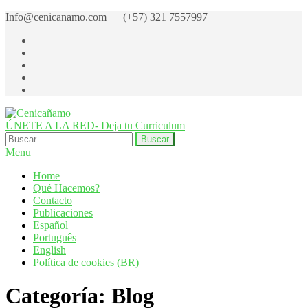
Skip
Info@cenicanamo.com (+57) 321 7557997
to
the
content
ÚNETE A LA RED- Deja tu Curriculum
Cenicañamo
Centro de Investigación del Cañamo
Buscar:
Menu
Home
Qué Hacemos?
Contacto
Publicaciones
Español
Português
English
Política de cookies (BR)
Categoría:
Blog