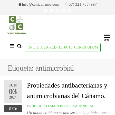
Skip
Info@cenicanamo.com (+57) 321 7557997
to
the
content
Cenicañamo
Centro de
Investigación
del Cañamo
MENU
ÚNETE A LA RED- DEJA TU CURRICULUM
Etiqueta:
antimicrobial
Propiedades antibacterianas y
JUN
03
antimicrobianas del Cáñamo.
2024
By
RICARDO MARTINEZ RIVADENEIRA
0
Un antimicrobiano es una sustancia química que, a