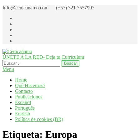
Skip
Info@cenicanamo.com (+57) 321 7557997
to
the
content
ÚNETE A LA RED- Deja tu Curriculum
Cenicañamo
Centro de Investigación del Cañamo
Buscar:
Menu
Home
Qué Hacemos?
Contacto
Publicaciones
Español
Português
English
Política de cookies (BR)
Etiqueta:
Europa